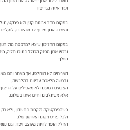
חשוב ליצור ארון שיאכלס את מגוון הבגדי
ועוד איזה בגדים!!
במקום חדר ארונות קטן ולא פרקטי, 'נול
ומימינה ארון מידוף צר שהינו רק לנעליים
במקום ההליכון שיצא למרפסת מול הנוף
נרכש ארון מפנק הכולל בתוכו תליה, מידו
נשלף.
האריחים לא הוחלפו, אך מאחר והם מאד 
נדרשה מלאכת עדינות בהלבשה,
הצבעים רגועים ולא מאפילים על הריצוף 
אלא משתלבים וחיים איתו בשלום.
כשהפרקטיקה נלקחת בחשבון, ולא רק יו
ולכל פריט מקום האחסון שלו,
החלל הופך להיות מעוצב ויפה, וגם נשא