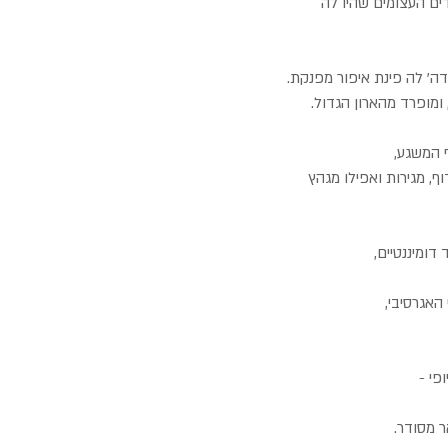
ם העצומים שהיו לה️️
דה' לה פינת איפור מפנקת.
, ומופרד מהארון הגדול.
 המשגע,
ף, מגירות ואפילו מגהץ
דומיננטיים,
האגרסיבי,
פי -
ר מסודר.