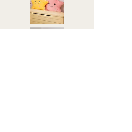
צור קשר
טלי אלון
053-827-8929
tali.1.alon@gmail.com
Israel