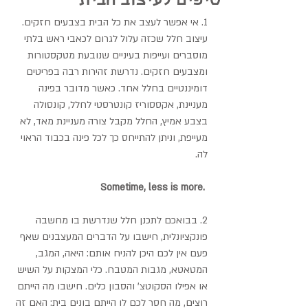
טיפים לעיצוב הבית
1. אי אפשר לעצב את כל הבית בצבעים חזקים. 
עיצוב חלל שכזה עלול לגרום לכאבי ראש בלתי 
מוסברים ועייפות בעיניים שנובעת מטקסטורות 
ומצבעים חזקים. נדרשת זהירות רבה בפריטים 
דומיננטיים בחלל אחד. כאשר מדובר בפינה 
מעניינת, אקססוריז קונטרסטי לחלל, קונסולה 
בצבע אמיץ, החלל מקבל צורה מעניינת מאד, לא 
מעייפת, וניתן להתייחס כך לכל פינה בכבוד הראוי 
לה.
Sometime, less is more. 
2. בבואכם לתכנן חלל שנדרשת בו מחשבה 
פונקציונלית, חישבו על הדברים המעצבנים שאף 
פעם אין לכם היכן להניח אותם: היאה, המגב, 
המטאטא, מגבות המטבח. כלי המצקות על השיש 
או אפילו הסקוטצ' והסבון כלים. חישבו מה הייתם 
רוצים, מה חסר לכם לו הייתם בונים בית: האם זה 