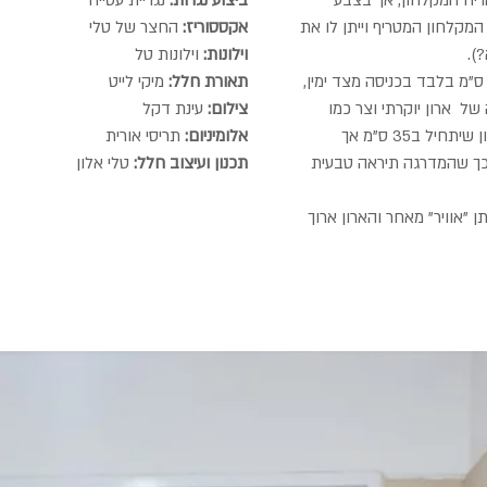
יח המקלחון, אך בצבע
ביצוע נגרות:
נגריית עטייה
 המקלחון המטריף וייתן לו את
אקססוריז:
החצר של טלי
).
וילונות:
וילונות טל
רון המקלחת היה אתגר בפני עצמו. 35 ס"מ בלבד בכניסה מצד ימין,
תאורת חלל:
מיקי לייט
של ארון יוקרתי וצר כמו
צילום:
עינת דקל
עבודת הזכוכית שממולו. לכן תכננתי ארון שיתחיל ב35 ס"מ אך
אלומיניום:
תריסי אורית
חור, כך שהמדרגה תיראה טבעית
תכנון ועיצוב חלל:
טלי אלון
ן "אוויר" מאחר והארון ארוך