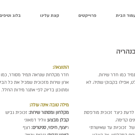
מוד הבית
פרוייקטים
קצת עלינו
בלוג וטיפים
בנהריה
התוצאה:
יד כמו חדר שירות.
חדר מקלחת שנראה תמיד מסודר, כמו 
ואלט, אפילו בקבוקי שתיה. לא
ארון שירות מזכוכית שמכיל את כל הבל
ומתוכנן בדיוק לפי אתגר מידות החלל.
מילה טובה אינה עולה:
 לדעת כיצד זכוכית מודפסת
מקלחון ומסתור שירות:
זכוכית גביש
ים קדימה.
קבלן מבצע:
ווליד דמאוני
של זכוכיות עד שאישרתי
ר
יצוף, חיפוי, סניטרים:
רצף