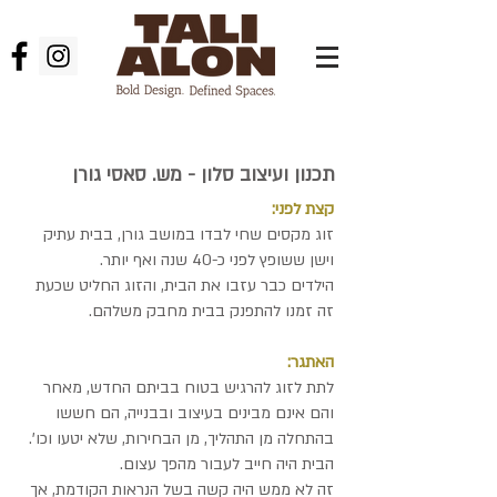
אדריכלות פנים
תכנון ועיצוב סלון - מש. סאסי גורן‎
קצת לפני:
זוג מקסים שחי לבדו במושב גורן, בבית עתיק
וישן ששופץ לפני כ-40 שנה ואף יותר.
הילדים כבר עזבו את הבית, והזוג החליט שכעת
זה זמנו להתפנק בבית מחבק משלהם.
האתגר:
לתת לזוג להרגיש בטוח בביתם החדש, מאחר
והם אינם מבינים בעיצוב ובבנייה, הם חששו
בהתחלה מן התהליך, מן הבחירות, שלא יטעו וכו'.
הבית היה חייב לעבור מהפך עצום.
זה לא ממש היה קשה בשל הנראות הקודמת, אך